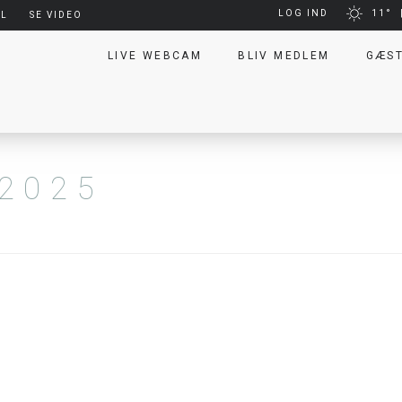
LOG IND
11°
EL
SE VIDEO
LIVE WEBCAM
BLIV MEDLEM
GÆS
2025