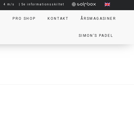
|
4 m/s
| Se informationsskiltet
T
PRO SHOP
KONTAKT
ÅRSMAGASINER
SIMON’S PADEL