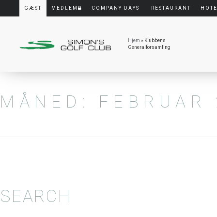
GÆST
MEDLEM
COMPANY DAYS
RESTAURANT
HOT
Hjem
» Klubbens
Generalforsamling
MÅNED:
FEBRUAR 
SEARCH