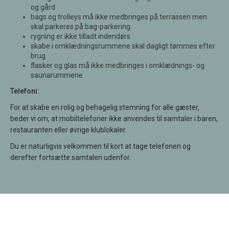
og gård
bags og trolleys må ikke medbringes på terrassen men
skal parkeres på bag-parkering.
rygning er ikke tilladt indendørs
skabe i omklædningsrummene skal dagligt tømmes efter
brug
flasker og glas må ikke medbringes i omklædnings- og
saunarummene
Telefoni:
For at skabe en rolig og behagelig stemning for alle gæster,
beder vi om, at mobiltelefoner ikke anvendes til samtaler i baren,
restauranten eller øvrige klublokaler.
Du er naturligvis velkommen til kort at tage telefonen og
derefter fortsætte samtalen udenfor.