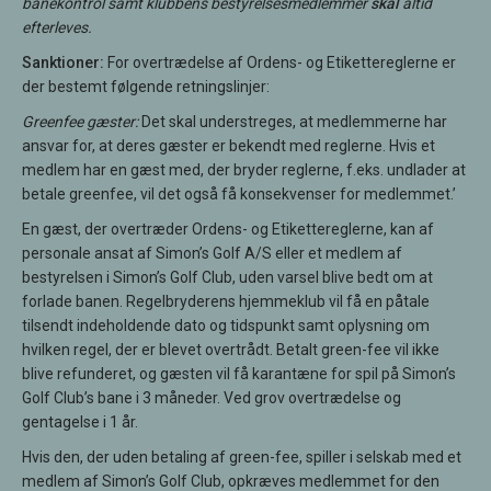
banekontrol samt klubbens bestyrelsesmedlemmer
skal
altid
efterleves.
Sanktioner:
For overtrædelse af Ordens- og Etikettereglerne er
der bestemt følgende retningslinjer:
Greenfee gæster:
Det skal understreges, at medlemmerne har
ansvar for, at deres gæster er bekendt med reglerne. Hvis et
medlem har en gæst med, der bryder reglerne, f.eks. undlader at
betale greenfee, vil det også få konsekvenser for medlemmet.’
En gæst, der overtræder Ordens- og Etikettereglerne, kan af
personale ansat af Simon’s Golf A/S eller et medlem af
bestyrelsen i Simon’s Golf Club, uden varsel blive bedt om at
forlade banen. Regelbryderens hjemmeklub vil få en påtale
tilsendt indeholdende dato og tidspunkt samt oplysning om
hvilken regel, der er blevet overtrådt. Betalt green-fee vil ikke
blive refunderet, og gæsten vil få karantæne for spil på Simon’s
Golf Club’s bane i 3 måneder. Ved grov overtrædelse og
gentagelse i 1 år.
Hvis den, der uden betaling af green-fee, spiller i selskab med et
medlem af Simon’s Golf Club, opkræves medlemmet for den