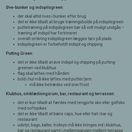
Øve-bunker og indspilsgreen:
der skal altid rives i bunker efter brug
det er ikke tilladt at bruge træningsbolde på indspilsgreen
puttetræning på indspilsgreen bør så vidt muligt undgås –
træning af indspil har fortrinsret
overalt omkring indspilsgreen lægges tørv på plads
indspilsgreen er forbeholdt indspil og chipping
Putting Green:
det er ikke tilladt at øve indspil og chipping på putting-
greenen ved klubhus
flag skal løftes med hånden
bold i hul må ikke løftes med putter/jern
må ikke betrædes ved sne/frost
Klubhus, omklædningsrum, bar, restaurant og terrassen:
det er kun tilladt at færdes med rengjorte sko eller golfsko
med softspikes
det er ikke tilladt at bære caps, hue eller hat i bar og
restaurant
udstyr, bags, køller, trolleys må ikke bringes ind i klubhus,
bar og restaurant samt i mellemgangen mellem terrasse