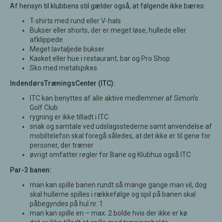
Af hensyn til klubbens stil gælder også, at følgende ikke bæres:
T-shirts med rund eller V-hals
Bukser eller shorts, der er meget løse, hullede eller
afklippede
Meget lavtaljede bukser
Kasket eller hue i restaurant, bar og Pro Shop
Sko med metalspikes
IndendørsTræningsCenter (ITC):
ITC kan benyttes af alle aktive medlemmer af Simon’s
Golf Club
rygning er ikke tilladt i ITC
snak og samtale ved udslagsstederne samt anvendelse af
mobiltelefon skal foregå således, at det ikke er til gene for
personer, der træner
øvrigt omfatter regler for Bane og Klubhus også ITC
Par-3 banen:
man kan spille banen rundt så mange gange man vil, dog
skal hullerne spilles i rækkefølge og spil på banen skal
påbegyndes på hul nr. 1
man kan spille en – max. 2 bolde hvis der ikke er kø