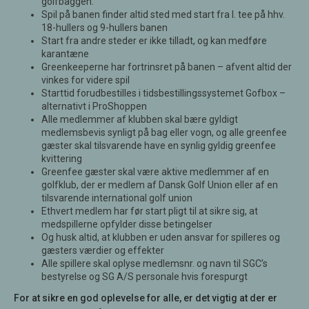
golfbaggen.
Spil på banen finder altid sted med start fra l. tee på hhv.
18-hullers og 9-hullers banen
Start fra andre steder er ikke tilladt, og kan medføre
karantæne
Greenkeeperne har fortrinsret på banen – afvent altid der
vinkes for videre spil
Starttid forudbestilles i tidsbestillingssystemet Gofbox –
alternativt i ProShoppen
Alle medlemmer af klubben skal bære gyldigt
medlemsbevis synligt på bag eller vogn, og alle greenfee
gæster skal tilsvarende have en synlig gyldig greenfee
kvittering
Greenfee gæster skal være aktive medlemmer af en
golfklub, der er medlem af Dansk Golf Union eller af en
tilsvarende international golf union
Ethvert medlem har før start pligt til at sikre sig, at
medspillerne opfylder disse betingelser
Og husk altid, at klubben er uden ansvar for spilleres og
gæsters værdier og effekter
Alle spillere skal oplyse medlemsnr. og navn til SGC’s
bestyrelse og SG A/S personale hvis forespurgt
For at sikre en god oplevelse for alle, er det vigtig at der er