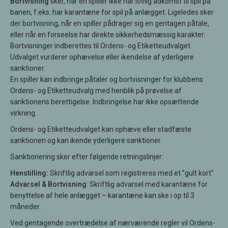
Bortvisning
sker, når en spiller ikke har lovlig adkomst til spil på
banen, f.eks. har karantæne for spil på anlægget. Ligeledes sker
der bortvisning, når en spiller pådrager sig en gentagen påtale,
eller når en forseelse har direkte sikkerhedsmæssig karakter.
Bortvisninger indberettes til Ordens- og Etiketteudvalget.
Udvalget vurderer ophævelse eller ikendelse af yderligere
sanktioner.
En spiller kan indbringe påtaler og bortvisninger for klubbens
Ordens- og Etiketteudvalg med henblik på prøvelse af
sanktionens berettigelse. Indbringelse har ikke opsættende
virkning.
Ordens- og Etiketteudvalget kan ophæve eller stadfæste
sanktionen og kan ikende yderligere sanktioner.
Sanktionering sker efter følgende retningslinjer:
Henstilling:
Skriftlig advarsel som registreres med et ”gult kort”
Advarsel & Bortvisning
: Skriftlig advarsel med karantæne for
benyttelse af hele anlægget – karantæne kan ske i op til 3
måneder.
Ved gentagende overtrædelse af nærværende regler vil Ordens-