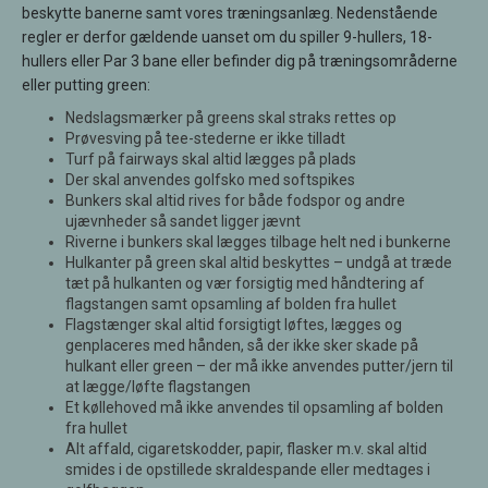
beskytte banerne samt vores træningsanlæg. Nedenstående
regler er derfor gældende uanset om du spiller 9-hullers, 18-
hullers eller Par 3 bane eller befinder dig på træningsområderne
eller putting green:
Nedslagsmærker på greens skal straks rettes op
Prøvesving på tee-stederne er ikke tilladt
Turf på fairways skal altid lægges på plads
Der skal anvendes golfsko med softspikes
Bunkers skal altid rives for både fodspor og andre
ujævnheder så sandet ligger jævnt
Riverne i bunkers skal lægges tilbage helt ned i bunkerne
Hulkanter på green skal altid beskyttes – undgå at træde
tæt på hulkanten og vær forsigtig med håndtering af
flagstangen samt opsamling af bolden fra hullet
Flagstænger skal altid forsigtigt løftes, lægges og
genplaceres med hånden, så der ikke sker skade på
hulkant eller green – der må ikke anvendes putter/jern til
at lægge/løfte flagstangen
Et køllehoved må ikke anvendes til opsamling af bolden
fra hullet
Alt affald, cigaretskodder, papir, flasker m.v. skal altid
smides i de opstillede skraldespande eller medtages i