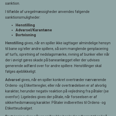
sanktion.
I tilfælde af uregelmæssigheder anvendes følgende
sanktionsmuligheder:
Henstilling
Advarsel/Karantæne
Bortvisning
Henstilling
gives, når en spiller ikke iagttager almindelige hensyn
til bane og/eller andre spillere, så som manglende genplacering
af turfs, opretning af nedslagsmærke, rivning af bunker eller når
der i øvrigt gøres skade på baneanlægget eller der udvises
generende adfærd over for andre spillere. Henstillinger skal
følges øjeblikkeligt.
Advarsel
gives, når en spiller konkret overtræder nærværende
Ordens- og Etiketteregler, eller når overtrædelsen er af alvorlig
karakter, herunder negativ reaktion på vejledning fra påtaler (se
ovenfor). Ligeledes gives der påtale, når forseelsen er af
sikkerhedsmæssig karakter. Påtaler indberettes til Ordens- og
Etiketteudvalget.