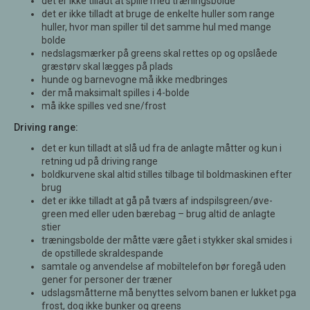
det er ikke tilladt at spille med træningsbolde
det er ikke tilladt at bruge de enkelte huller som range
huller, hvor man spiller til det samme hul med mange
bolde
nedslagsmærker på greens skal rettes op og opslåede
græstørv skal lægges på plads
hunde og barnevogne må ikke medbringes
der må maksimalt spilles i 4-bolde
må ikke spilles ved sne/frost
Driving range:
det er kun tilladt at slå ud fra de anlagte måtter og kun i
retning ud på driving range
boldkurvene skal altid stilles tilbage til boldmaskinen efter
brug
det er ikke tilladt at gå på tværs af indspilsgreen/øve-
green med eller uden bærebag – brug altid de anlagte
stier
træningsbolde der måtte være gået i stykker skal smides i
de opstillede skraldespande
samtale og anvendelse af mobiltelefon bør foregå uden
gener for personer der træner
udslagsmåtterne må benyttes selvom banen er lukket pga
frost, dog ikke bunker og greens