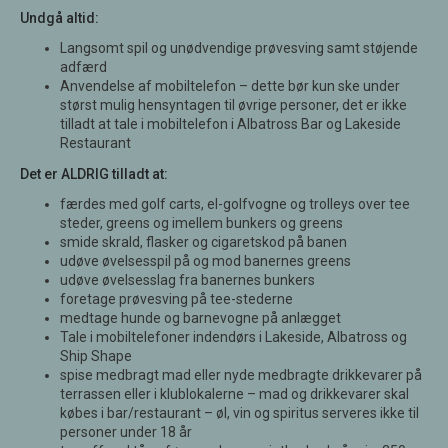
Undgå altid:
Langsomt spil og unødvendige prøvesving samt støjende
adfærd
Anvendelse af mobiltelefon – dette bør kun ske under
størst mulig hensyntagen til øvrige personer, det er ikke
tilladt at tale i mobiltelefon i Albatross Bar og Lakeside
Restaurant
Det er ALDRIG tilladt at:
færdes med golf carts, el-golfvogne og trolleys over tee
steder, greens og imellem bunkers og greens
smide skrald, flasker og cigaretskod på banen
udøve øvelsesspil på og mod banernes greens
udøve øvelsesslag fra banernes bunkers
foretage prøvesving på tee-stederne
medtage hunde og barnevogne på anlægget
Tale i mobiltelefoner indendørs i Lakeside, Albatross og
Ship Shape
spise medbragt mad eller nyde medbragte drikkevarer på
terrassen eller i klublokalerne – mad og drikkevarer skal
købes i bar/restaurant – øl, vin og spiritus serveres ikke til
personer under 18 år