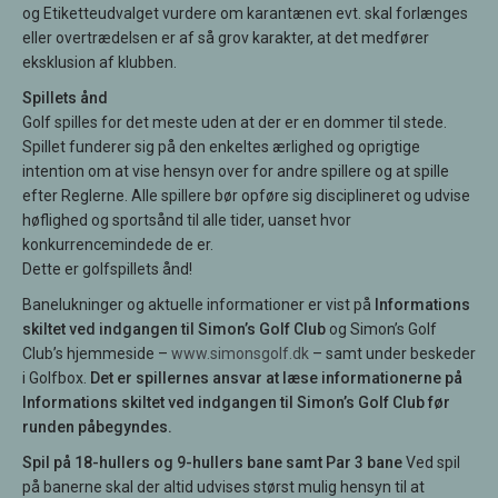
og Etiketteudvalget vurdere om karantænen evt. skal forlænges
eller overtrædelsen er af så grov karakter, at det medfører
eksklusion af klubben.
Spillets ånd
Golf spilles for det meste uden at der er en dommer til stede.
Spillet funderer sig på den enkeltes ærlighed og oprigtige
intention om at vise hensyn over for andre spillere og at spille
efter Reglerne. Alle spillere bør opføre sig disciplineret og udvise
høflighed og sportsånd til alle tider, uanset hvor
konkurrencemindede de er.
Dette er golfspillets ånd!
Banelukninger og aktuelle informationer er vist på
Informations
skiltet ved indgangen til Simon’s Golf Club
og Simon’s Golf
Club’s hjemmeside –
www.simonsgolf.dk
– samt under beskeder
i Golfbox.
Det er spillernes ansvar at læse informationerne på
Informations skiltet ved indgangen til Simon’s Golf Club før
runden påbegyndes.
Spil på 18-hullers og 9-hullers bane samt Par 3 bane
Ved spil
på banerne skal der altid udvises størst mulig hensyn til at