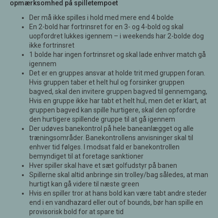
opmærksomhed på spilletempoet
Der må ikke spilles i hold med mere end 4 bolde
En 2-bold har fortrinsret for en 3- og 4-bold og skal
uopfordret lukkes igennem – i weekends har 2-bolde dog
ikke fortrinsret
1 bolde har ingen fortrinsret og skal lade enhver match gå
igennem
Det er en gruppes ansvar at holde trit med gruppen foran.
Hvis gruppen taber et helt hul og forsinker gruppen
bagved, skal den invitere gruppen bagved til gennemgang,
Hvis en gruppe ikke har tabt et helt hul, men det er klart, at
gruppen bagved kan spille hurtigere, skal den opfordre
den hurtigere spillende gruppe til at gå igennem
Der udøves banekontrol på hele baneanlægget og alle
træningsområder. Banekontrollens anvisninger skal til
enhver tid følges. I modsat fald er banekontrollen
bemyndiget til at foretage sanktioner
Hver spiller skal have et sæt golfudstyr på banen
Spillerne skal altid anbringe sin trolley/bag således, at man
hurtigt kan gå videre til næste green
Hvis en spiller tror at hans bold kan være tabt andre steder
end i en vandhazard eller out of bounds, bør han spille en
provisorisk bold for at spare tid