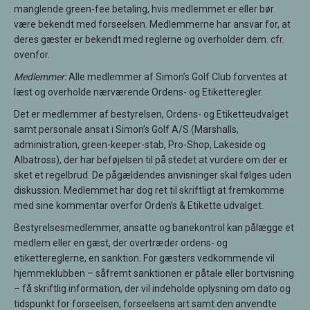
manglende green-fee betaling, hvis medlemmet er eller bør
være bekendt med forseelsen. Medlemmerne har ansvar for, at
deres gæster er bekendt med reglerne og overholder dem. cfr.
ovenfor.
Medlemmer:
Alle medlemmer af Simon’s Golf Club forventes at
læst og overholde nærværende Ordens- og Etiketteregler.
Det er medlemmer af bestyrelsen, Ordens- og Etiketteudvalget
samt personale ansat i Simon’s Golf A/S (Marshalls,
administration, green-keeper-stab, Pro-Shop, Lakeside og
Albatross), der har beføjelsen til på stedet at vurdere om der er
sket et regelbrud. De pågældendes anvisninger skal følges uden
diskussion. Medlemmet har dog ret til skriftligt at fremkomme
med sine kommentar overfor Orden’s & Etikette udvalget.
Bestyrelsesmedlemmer, ansatte og banekontrol kan pålægge et
medlem eller en gæst, der overtræder ordens- og
etikettereglerne, en sanktion. For gæsters vedkommende vil
hjemmeklubben – såfremt sanktionen er påtale eller bortvisning
– få skriftlig information, der vil indeholde oplysning om dato og
tidspunkt for forseelsen, forseelsens art samt den anvendte