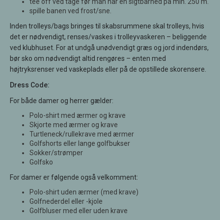
tee off ved tåge før man har en sigtbarhed på min. 250 m.
spille banen ved frost/sne.
Inden trolleys/bags bringes til skabsrummene skal trolleys, hvis
det er nødvendigt, renses/vaskes i trolleyvaskeren – beliggende
ved klubhuset. For at undgå unødvendigt græs og jord indendørs,
bør sko om nødvendigt altid rengøres – enten med
højtryksrenser ved vaskeplads eller på de opstillede skorensere.
Dress Code:
For både damer og herrer gælder:
Polo-shirt med ærmer og krave
Skjorte med ærmer og krave
Turtleneck/rullekrave med ærmer
Golfshorts eller lange golfbukser
Sokker/strømper
Golfsko
For damer er følgende også velkomment:
Polo-shirt uden ærmer (med krave)
Golfnederdel eller -kjole
Golfbluser med eller uden krave