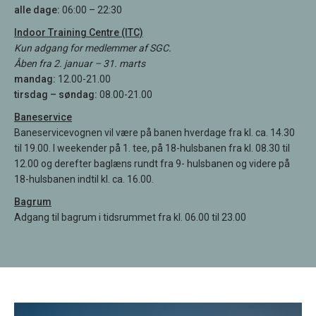
alle dage:
06:00 – 22:30
Indoor Training Centre (ITC)
Kun adgang for medlemmer af SGC.
Åben fra 2. januar – 31. marts
mandag:
12.00-21.00
tirsdag – søndag:
08.00-21.00
Baneservice
Baneservicevognen vil være på banen hverdage fra kl. ca. 14.30
til 19.00. I weekender på 1. tee, på 18-hulsbanen fra kl. 08.30 til
12.00 og derefter baglæns rundt fra 9- hulsbanen og videre på
18-hulsbanen indtil kl. ca. 16.00.
Bagrum
Adgang til bagrum i tidsrummet fra kl. 06.00 til 23.00