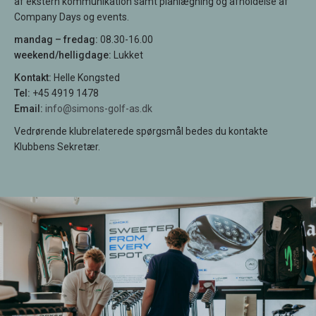
af ekstern kommunikation samt planlægning og afholdelse af
Company Days og events.
mandag – fredag:
08.30-16.00
weekend/helligdage:
Lukket
Kontakt:
Helle Kongsted
Tel:
+45 4919 1478
Email:
info@simons-golf-as.dk
Vedrørende klubrelaterede spørgsmål bedes du kontakte
Klubbens Sekretær.