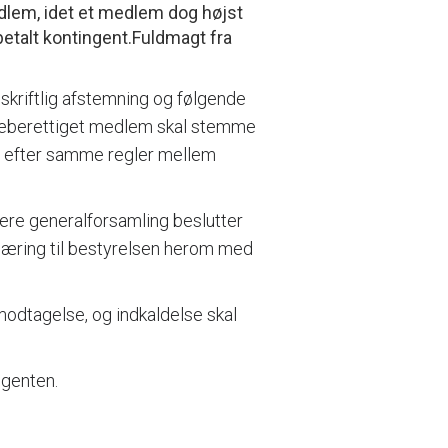
medlem, idet et medlem dog højst
betalt kontingent.Fuldmagt fra
skriftlig afstemning og følgende
meberettiget medlem skal stemme
es efter samme regler mellem
igere generalforsamling beslutter
gæring til bestyrelsen herom med
odtagelse, og indkaldelse skal
igenten.