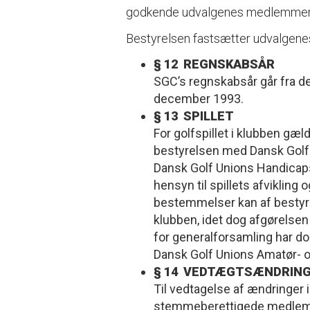
godkende udvalgenes medlemmer. U
Bestyrelsen fastsætter udvalgenes
§ 12 REGNSKABSÅR
SGC’s regnskabsår går fra den
december 1993.
§ 13 SPILLET
For golfspillet i klubben gæl
bestyrelsen med Dansk Golf U
Dansk Golf Unions Handicap
hensyn til spillets afviklin
bestemmelser kan af bestyre
klubben, idet dog afgørelse
for generalforsamling har do
Dansk Golf Unions Amatør- 
§ 14 VEDTÆGTSÆNDRIN
Til vedtagelse af ændringer 
stemmeberettigede medlemme