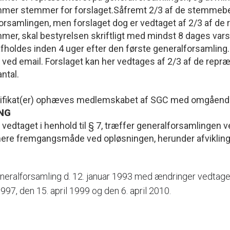
er stemmer for forslaget.Såfremt 2/3 af de stemmebe
rsamlingen, men forslaget dog er vedtaget af 2/3 af de
, skal bestyrelsen skriftligt med mindst 8 dages varsel
afholdes inden 4 uger efter den første generalforsamling.
er ved email. Forslaget kan her vedtages af 2/3 af de re
ntal.
rtifikat(er) ophæves medlemskabet af SGC med omgående
NG
g, vedtaget i henhold til § 7, træffer generalforsamlinge
e fremgangsmåde ved opløsningen, herunder afviklinge
neralforsamling d. 12. januar 1993 med ændringer vedtag
997, den 15. april 1999 og den 6. april 2010.