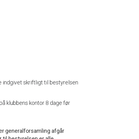
ndgivet skriftligt til bestyrelsen
på klubbens kontor 8 dage før
ær generalforsamling afgår
il bestyrelsen er alle