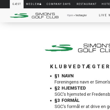
GÆST
MEDLEM
COMPANY DAYS
RESTAURANT
HOT
LIVE
Hjem
» Vedtægter
KLUBVEDTÆGTE
§1 NAVN
Foreningens navn er Simon’s
§2 HJEMSTED
SGC’s hjemsted er Fredens
§3 FORMÅL
SGC’s formål er at drive en g