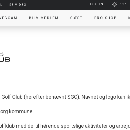
LOG IND
12°
EL
SE VIDEO
 WEBCAM
BLIV MEDLEM
GÆST
PRO SHOP
R
 Golf Club (herefter benævnt SGC). Navnet og logo kan 
borg kommune.
olfklub med dertil hørende sportslige aktiviteter og arbejd