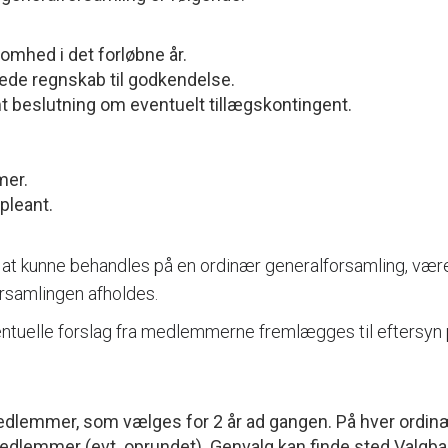
omhed i det forløbne år.
ede regnskab til godkendelse.
 beslutning om eventuelt tillægskontingent.
mer.
pleant.
at kunne behandles på en ordinær generalforsamling, være i
orsamlingen afholdes.
tuelle forslag fra medlemmerne fremlægges til eftersyn 
edlemmer, som vælges for 2 år ad gangen. På hver ordin
dlemmer (evt. oprundet). Genvalg kan finde sted.Valgbar t