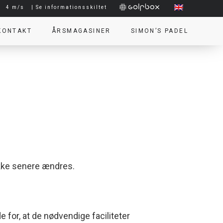
|
4 m/s
| Se informationsskiltet
KONTAKT
ÅRSMAGASINER
SIMON’S PADEL
ikke senere ændres.
e for, at de nødvendige faciliteter