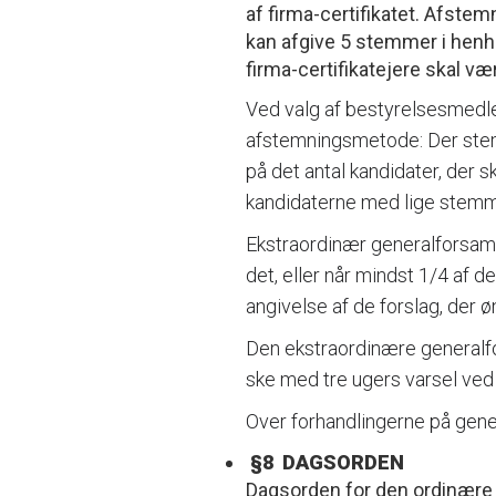
af firma-certifikatet. Afstem
kan afgive 5 stemmer i henho
firma-certifikatejere skal v
Ved valg af bestyrelsesmedle
afstemningsmetode: Der ste
på det antal kandidater, der
kandidaterne med lige stemme
Ekstraordinær generalforsam
det, eller når mindst 1/4 af
angivelse af de forslag, der 
Den ekstraordinære generalfo
ske med tre ugers varsel ved 
Over forhandlingerne på gener
§8 DAGSORDEN
Dagsorden for den ordinære 