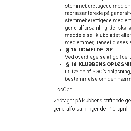
stemmeberettigede medlemm
repræsenterede på generalfo
stemmeberettigede medlemmer
generalforsamling, der skal 
meddelelse i klubbladet ell
medlemmer, uanset disses a
§ 15 UDMELDELSE
Ved overdragelse af golfce
§ 16 KLUBBENS OPLØSNI
I tilfælde af SGC’s opløsnin
bestemmelse om den nærmer
—ooOoo—
Vedtaget på klubbens stiftende ge
generalforsamlinger den 15. april 1