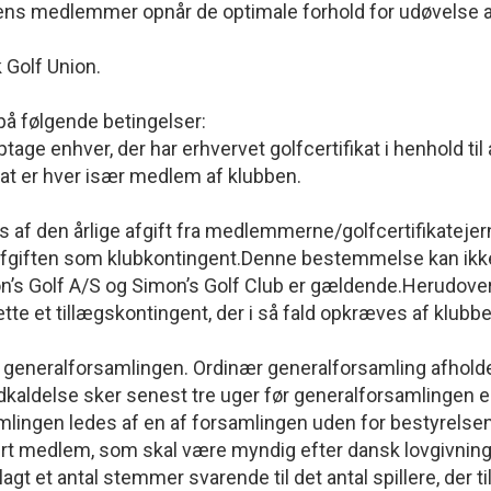
bbens medlemmer opnår de optimale forhold for udøvelse af
Golf Union.
 følgende betingelser:
e enhver, der har erhvervet golfcertifikat i henhold til
kat er hver især medlem af klubben.
s af den årlige afgift fra medlemmerne/golfcertifikatejern
safgiften som klubkontingent.Denne bestemmelse kan ik
s Golf A/S og Simon’s Golf Club er gældende.Herudover 
te et tillægskontingent, der i så fald opkræves af klubbe
G
generalforsamlingen. Ordinær generalforsamling afholde
aldelse sker senest tre uger før generalforsamlingen e
mlingen ledes af en af forsamlingen uden for bestyrelsen 
rt medlem, som skal være myndig efter dansk lovgivning,
illagt et antal stemmer svarende til det antal spillere, der