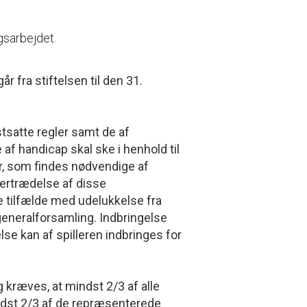
gsarbejdet.
r fra stiftelsen til den 31.
stsatte regler samt de af
f handicap skal ske i henhold til
, som findes nødvendige af
vertrædelse af disse
e tilfælde med udelukkelse fra
eneralforsamling. Indbringelse
se kan af spilleren indbringes for
 kræves, at mindst 2/3 af alle
dst 2/3 af de repræsenterede