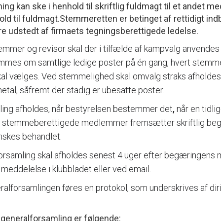
ning kan ske i henhold til skriftlig fuldmagt til et andet 
ld til fuldmagt.Stemmeretten er betinget af rettidigt ind
ære udstedt af firmaets tegningsberettigede ledelse.
mmer og revisor skal der i tilfælde af kampvalg anvendes 
mmes om samtlige ledige poster på én gang, hvert stem
 skal vælges. Ved stemmelighed skal omvalg straks afhold
tal, såfremt der stadig er ubesatte poster.
ling afholdes, når bestyrelsen bestemmer det
,
når en tidl
 de stemmeberettigede medlemmer fremsætter skriftlig be
ønskes behandlet.
rsamling skal afholdes senest 4 uger efter begæringens m
meddelelse i klubbladet eller ved email.
alforsamlingen føres en protokol, som underskrives af dir
generalforsamling er følgende: