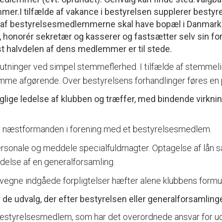
.I tilfælde af vakance i bestyrelsen supplerer bestyrel
 af bestyrelsesmedlemmerne skal have bopæl i Danmark.B
onorér sekretær og kasserer og fastsætter selv sin fo
t halvdelen af dens medlemmer er til stede.
lutninger ved simpel stemmeflerhed. I tilfælde af stemmeli
me afgørende. Over bestyrelsens forhandlinger føres en 
lige ledelse af klubben og træffer, med bindende virknin
r næstformanden i forening med et bestyrelsesmedlem.
ersonale og meddele specialfuldmagter. Optagelse af lån
se af en generalforsamling.
 vegne indgåede forpligtelser hæfter alene klubbens formu
e udvalg, der efter bestyrelsen eller generalforsamlinge
t bestyrelsesmedlem, som har det overordnede ansvar for u