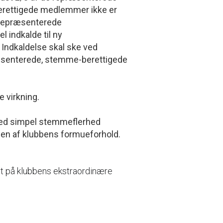
rettigede medlemmer ikke er
 repræsenterede
 indkalde til ny
 Indkaldelse skal ske ved
præsenterede, stemme-berettigede
 virkning.
n ved simpel stemmeflerhed
n af klubbens formueforhold.
et på klubbens ekstraordinære