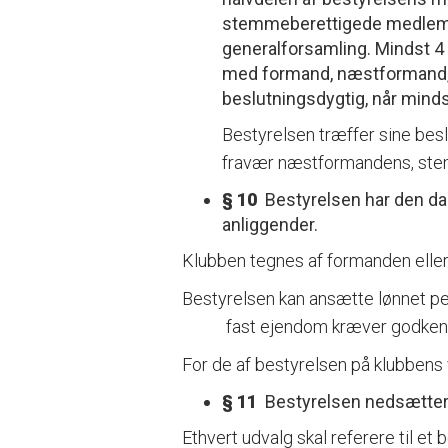
stemmeberettigede medlemmer
generalforsamling. Mindst 4
med formand, næstformand, h
beslutningsdygtig, når minds
Bestyrelsen træffer sine bes
fravær næstformandens, stem
§ 10
Bestyrelsen har den dag
anliggender.
Klubben tegnes af formanden elle
Bestyrelsen kan ansætte lønnet p
fast ejendom kræver godkendel
For de af bestyrelsen på klubbens
§ 11
Bestyrelsen nedsætter d
Ethvert udvalg skal referere til e