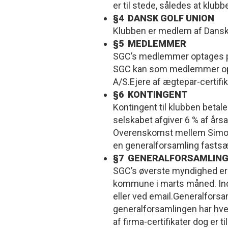
er til stede, således at klu
§4 DANSK GOLF UNION
Klubben er medlem af Dansk 
§5 MEDLEMMER
SGC’s medlemmer optages på
SGC kan som medlemmer optag
A/S.Ejere af ægtepar-certifi
§6 KONTINGENT
Kontingent til klubben betale
selskabet afgiver 6 % af år
Overenskomst mellem Simon’
en generalforsamling fastsæt
§7 GENERALFORSAMLIN
SGC’s øverste myndighed er 
kommune i marts måned. Indk
eller ved email.Generalforsa
generalforsamlingen har hve
af firma-certifikater dog er t