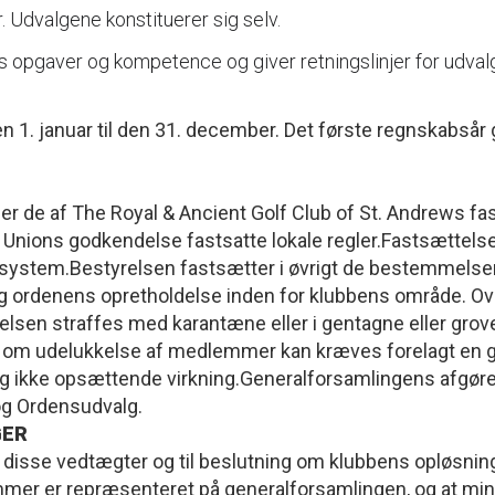
dvalgene konstituerer sig selv.
 opgaver og kompetence og giver retningslinjer for udval
 1. januar til den 31. december. Det første regnskabsår gå
der de af The Royal & Ancient Golf Club of St. Andrews fa
nions godkendelse fastsatte lokale regler.Fastsættelse a
system.Bestyrelsen fastsætter i øvrigt de bestemmelser
g og ordenens opretholdelse inden for klubbens område. O
lsen straffes med karantæne eller i gentagne eller grov
n om udelukkelse af medlemmer kan kræves forelagt en g
g ikke opsættende virkning.Generalforsamlingens afgørel
og Ordensudvalg.
GER
i disse vedtægter og til beslutning om klubbens opløsning
r er repræsenteret på generalforsamlingen, og at min