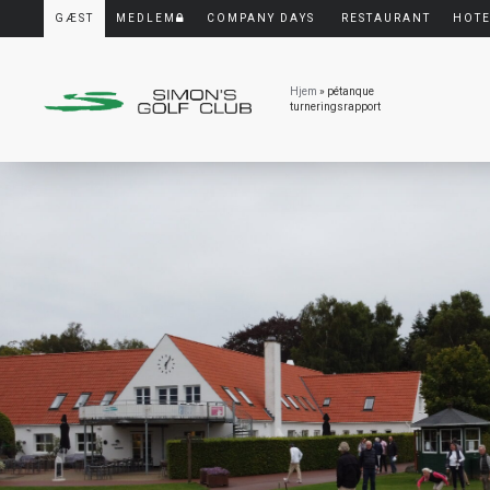
GÆST
MEDLEM
COMPANY DAYS
RESTAURANT
HOT
Hjem
» pétanque
turneringsrapport