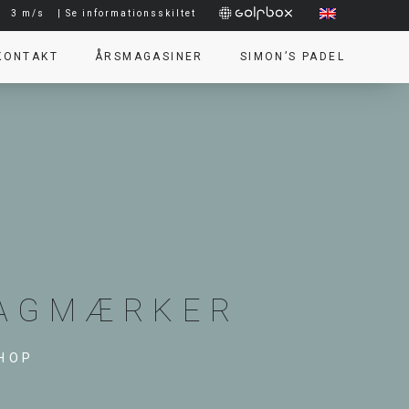
|
3 m/s
| Se informationsskiltet
KONTAKT
ÅRSMAGASINER
SIMON’S PADEL
BAGMÆRKER
HOP