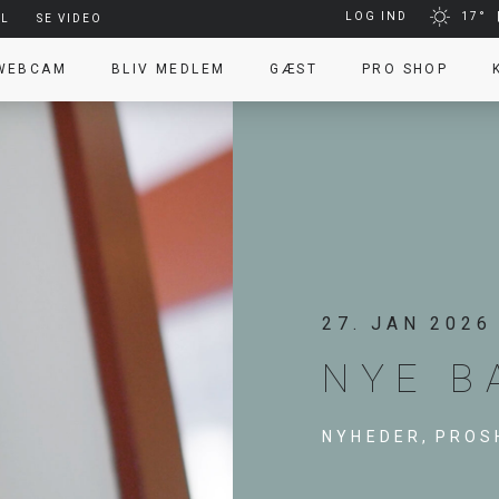
LOG IND
17°
EL
SE VIDEO
 WEBCAM
BLIV MEDLEM
GÆST
PRO SHOP
27. JAN 2026
NYE 
NYHEDER,
PROS