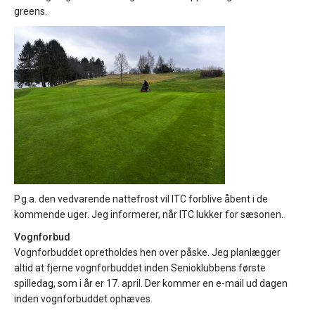
greens.
P.g.a. den vedvarende nattefrost vil ITC forblive åbent i de
kommende uger. Jeg informerer, når ITC lukker for sæsonen.
Vognforbud
Vognforbuddet opretholdes hen over påske. Jeg planlægger
altid at fjerne vognforbuddet inden Senioklubbens første
spilledag, som i år er 17. april. Der kommer en e-mail ud dagen
inden vognforbuddet ophæves.