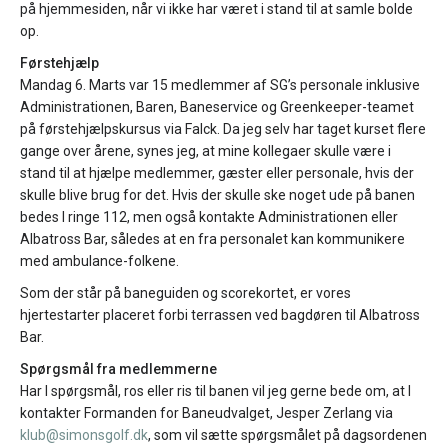
på hjemmesiden, når vi ikke har været i stand til at samle bolde
op.
Førstehjælp
Mandag 6. Marts var 15 medlemmer af SG’s personale inklusive
Administrationen, Baren, Baneservice og Greenkeeper-teamet
på førstehjælpskursus via Falck. Da jeg selv har taget kurset flere
gange over årene, synes jeg, at mine kollegaer skulle være i
stand til at hjælpe medlemmer, gæster eller personale, hvis der
skulle blive brug for det. Hvis der skulle ske noget ude på banen
bedes I ringe 112, men også kontakte Administrationen eller
Albatross Bar, således at en fra personalet kan kommunikere
med ambulance-folkene.
Som der står på baneguiden og scorekortet, er vores
hjertestarter placeret forbi terrassen ved bagdøren til Albatross
Bar.
Spørgsmål fra medlemmerne
Har I spørgsmål, ros eller ris til banen vil jeg gerne bede om, at I
kontakter Formanden for Baneudvalget, Jesper Zerlang via
klub@simonsgolf.dk
, som vil sætte spørgsmålet på dagsordenen