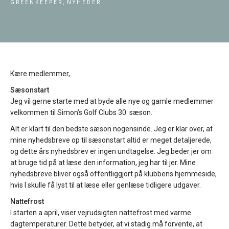
GREENKEEPER,
NYHEDER
Kære medlemmer,
Sæsonstart
Jeg vil gerne starte med at byde alle nye og gamle medlemmer
velkommen til Simon’s Golf Clubs 30. sæson.
Alt er klart til den bedste sæson nogensinde. Jeg er klar over, at
mine nyhedsbreve op til sæsonstart altid er meget detaljerede,
og dette års nyhedsbrev er ingen undtagelse. Jeg beder jer om
at bruge tid på at læse den information, jeg har til jer. Mine
nyhedsbreve bliver også offentliggjort på klubbens hjemmeside,
hvis I skulle få lyst til at læse eller genlæse tidligere udgaver.
Nattefrost
I starten a april, viser vejrudsigten nattefrost med varme
dagtemperaturer. Dette betyder, at vi stadig må forvente, at