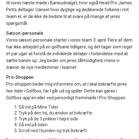
til vores næste møde i Baneudvalget, hvor også Head Pro James
Petts deltager. Uanset hvor dygtige og dedikerede folkene i mit
team er, er de ikke de bedste til at svare på mange af jeres
spørgsmål.
Sæson-personale
Vores sæson-personale starter i vores team 3. april. Flere af dem
har ikke arbejdet på en golfbane tidligere, og det tager som regel
et par uger at forstå de indviklede detaljer i forbindelse med at
sætte banen op. Jeg beder om jeres tålmodighed, mens vi
træner de nye medlemmer i teamet.
Pro-Shoppen
Pro-shoppen beder mig informere om, at I skal bekræfte jeres
tee-tider i Golfbox, før I går ud og spiller. Dette kan gøres i
Golfbox-app’en eller ved personligt fremmøde I Pro-Shoppen.
Gå ind på Mine Tider
Tryk på den tid, du ønsker at bekræfte
Tryk på de 3 prikker I højre side
Gå ind på tiden
Scroll ned I bunden og tryk Bekræft