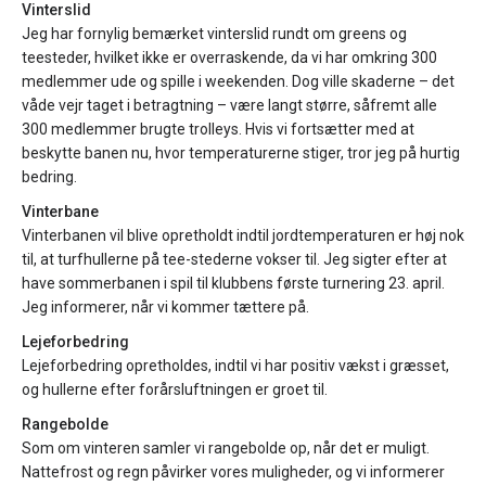
Vinterslid
Jeg har fornylig bemærket vinterslid rundt om greens og
teesteder, hvilket ikke er overraskende, da vi har omkring 300
medlemmer ude og spille i weekenden. Dog ville skaderne – det
våde vejr taget i betragtning – være langt større, såfremt alle
300 medlemmer brugte trolleys. Hvis vi fortsætter med at
beskytte banen nu, hvor temperaturerne stiger, tror jeg på hurtig
bedring.
Vinterbane
Vinterbanen vil blive opretholdt indtil jordtemperaturen er høj nok
til, at turfhullerne på tee-stederne vokser til. Jeg sigter efter at
have sommerbanen i spil til klubbens første turnering 23. april.
Jeg informerer, når vi kommer tættere på.
Lejeforbedring
Lejeforbedring opretholdes, indtil vi har positiv vækst i græsset,
og hullerne efter forårsluftningen er groet til.
Rangebolde
Som om vinteren samler vi rangebolde op, når det er muligt.
Nattefrost og regn påvirker vores muligheder, og vi informerer