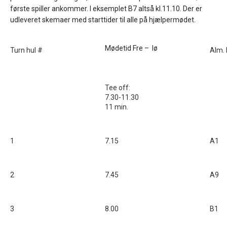
første spiller ankommer. I eksemplet B7 altså kl.11.10. Der er
udleveret skemaer med starttider til alle på hjælpermødet.
Mødetid Fre – lø
Turn hul #
Alm. 
Tee off:
7.30-11.30
11 min.
1
7.15
A1
2
7.45
A9
3
8.00
B1