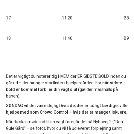
17
11.20
B8
18
11.40
B9
Det er vigtigt du noterer dig HVEM der ER SIDSTE BOLD inden du
går ud – der hænger startlister i hjælpergården. For
når sidste
bold er kommet forbi er din vagt slut
(gælder marshalls på
banen).
SØNDAG vil det være dejligt hvis de, der er tidligt færdige, ville
hjælpe med som Crowd Control – hvis der er mange tilskuere.
Når du skal møde ind til en vagt foregår det på Nybovej 2 (“Den
Gule Gård” – se foto), hvor du vil få udleveret forplejning samt