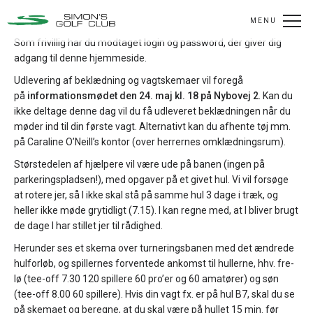
MENU
Som frivillig har du modtaget login og password, der giver dig
adgang til denne hjemmeside.
Udlevering af beklædning og vagtskemaer vil foregå
på
informationsmødet den 24. maj kl. 18 på Nybovej 2
. Kan du
ikke deltage denne dag vil du få udleveret beklædningen når du
møder ind til din første vagt. Alternativt kan du afhente tøj mm.
på Caraline O’Neill’s kontor (over herrernes omklædningsrum).
Størstedelen af hjælpere vil være ude på banen (ingen på
parkeringspladsen!), med opgaver på et givet hul. Vi vil forsøge
at rotere jer, så I ikke skal stå på samme hul 3 dage i træk, og
heller ikke møde grytidligt (7.15). I kan regne med, at I bliver brugt
de dage I har stillet jer til rådighed.
Herunder ses et skema over turneringsbanen med det ændrede
hulforløb, og spillernes forventede ankomst til hullerne, hhv. fre-
lø (tee-off 7.30 120 spillere 60 pro’er og 60 amatører) og søn
(tee-off 8.00 60 spillere). Hvis din vagt fx. er på hul B7, skal du se
på skemaet og beregne, at du skal være på hullet 15 min. før