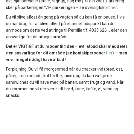
evt. hjælpemidler (stole, regntøj, flag mv.) til din vagt. Parkering
sker på parkeringen/VIP parkeringen – se oversigtskort
her
.
Du vil blive afløst én gang på vagten så du kan få en pause. Hvis
du har brug for at blive afløst på et andet tidspunkt kan du
anmode om dette ved at ringe til Pernille tlf. 4035 6261, eller den
ansvarlige for dit arbejdsområde.
Det er VIGTIGT at du møder til tiden – evt. afbud skal meddeles
den ansvarlige for dit område (se kontaktpersoner
her
) – men
vi vil meget nødigt have afbud !
Forplejning: Du vil få morgenmad når du checker ind (brød, ost,
pålæg, marmelade, kaffe/the, juice), og du kan vælge de
sandwiches du vil have med på banen, samt frugt og vand. Når
du kommer ind vil der være lidt brød, kage, kaffe, øl, vand og
snacks.